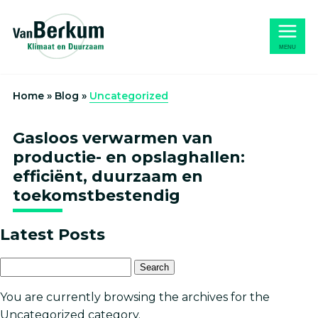
Naar
Home
hoofdinhoud
MENU
Home
»
Blog
»
Uncategorized
Gasloos verwarmen van
productie- en opslaghallen:
efficiënt, duurzaam en
toekomstbestendig
Latest Posts
Search
for:
You are currently browsing the archives for the
Uncategorized category.