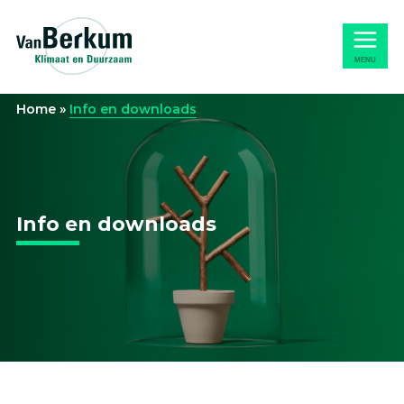
Naar
Home
hoofdinhoud
MENU
Home
»
Info en downloads
Info en downloads