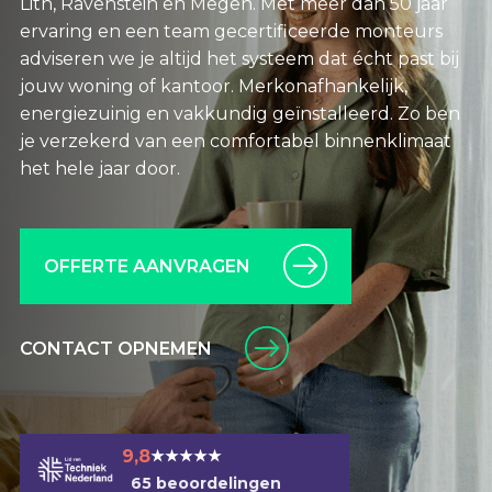
Lith, Ravenstein en Megen. Met meer dan 50 jaar
ervaring en een team gecertificeerde monteurs
adviseren we je altijd het systeem dat écht past bij
jouw woning of kantoor. Merkonafhankelijk,
energiezuinig en vakkundig geïnstalleerd. Zo ben
je verzekerd van een comfortabel binnenklimaat
het hele jaar door.
OFFERTE AANVRAGEN
CONTACT OPNEMEN
9,8
★★★★★
65 beoordelingen