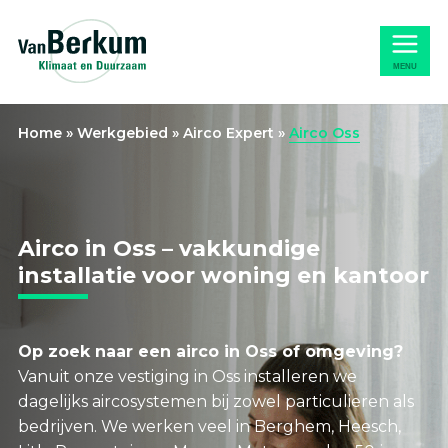
Naar
Home
hoofdinhoud
MENU
Home
»
Werkgebied
»
Airco Expert
»
Airco Oss
Airco in Oss – vakkundige
installatie voor woning en kantoor
Op zoek naar een airco in Oss of omgeving?
Vanuit onze vestiging in Oss installeren we
dagelijks aircosystemen bij zowel particulieren als
bedrijven. We werken veel in Berghem, Heesch,