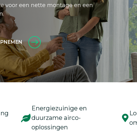
 we voor een nette montage en een
n.
OPNEMEN
Energiezuinige en
ing
Lo
duurzame airco-
om
oplossingen