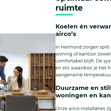
ruimte
Koelen én verw
airco’s
In Helmond zorgen split-u
woning of kantoor zowel 
comfortabel blijft. De s
en stil, waardoor je het 
aangename temperatuur
Duurzame en stil
woningen en kan
Onze airco-installaties 