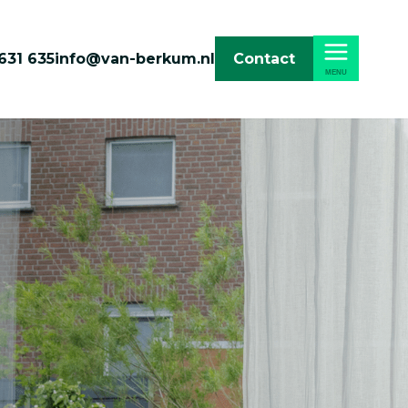
631 635
info@van-berkum.nl
Contact
MENU