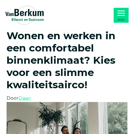
Naar
Home
hoofdinhoud
Home
»
Blog
»
Wonen en werken in een comfortabel
MENU
binnenklimaat? Kies voor een slimme kwaliteitsairco!
Wonen en werken in
een comfortabel
binnenklimaat? Kies
voor een slimme
kwaliteitsairco!
Door
Daan