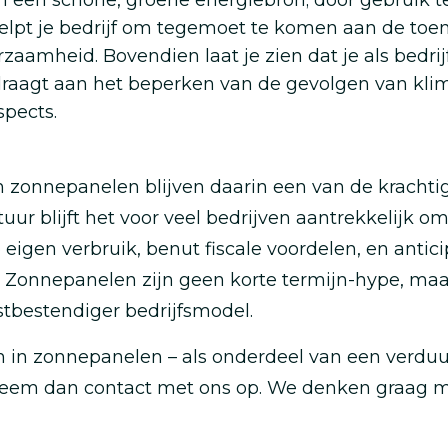
n een schone, groene energiebron; door gebruik 
 helpt je bedrijf om tegemoet te komen aan de to
aamheid. Bovendien laat je zien dat je als bedrij
draagt aan het beperken van de gevolgen van kli
spects.
 en zonnepanelen blijven daarin een van de krach
tuur blijft het voor veel bedrijven aantrekkelijk o
op eigen verbruik, benut fiscale voordelen, en anti
Zonnepanelen zijn geen korte termijn-hype, maar 
tbestendiger bedrijfsmodel.
 in zonnepanelen – als onderdeel van een verduur
eem dan contact met ons op. We denken graag m