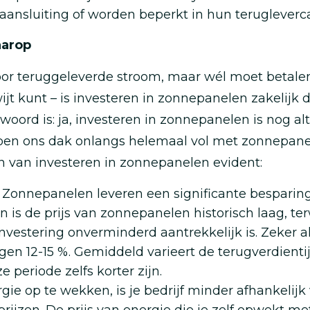
ansluiting of worden beperkt in hun terugleverca
aarop
oor teruggeleverde stroom, maar wél moet betalen a
t kunt – is investeren in zonnepanelen zakelijk d
ord is: ja, investeren in zonnepanelen is nog alt
ben ons dak onlangs helemaal vol met zonnepanel
 van investeren in zonnepanelen evident:
 Zonnepanelen leveren een significante besparing
n is de prijs van zonnepanelen historisch laag, ter
vestering onverminderd aantrekkelijk is. Zeker als
tegen 12-15 %. Gemiddeld varieert de terugverdienti
 periode zelfs korter zijn.
rgie op te wekken, is je bedrijf minder afhankelij