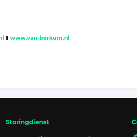
nl
II
www.van-berkum.nl
Storingdienst
C