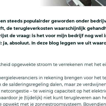
len steeds populairder geworden onder bedrij
t, de terugleverkosten waarschijnlijk gehandh
rijst de vraag: is het voor mijn bedrijf nog wel
 ja, absoluut. In deze blog leggen we uit waar
jkheid opgewekte stroom te verrekenen met het ei
nergieleveranciers in rekening brengen voor het t
de salderingsregeling dalen, maar ze verdwijnen 
n netcongestie – te weinig capaciteit op het elektr
 waardoor je (tijdelijk) niet kunt terugleveren aan
e je opwekt met je zonnestroomsysteem. Bovendi