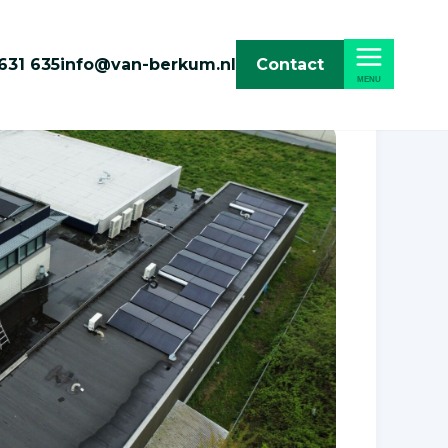
631 635
info@van-berkum.nl
Contact
MENU