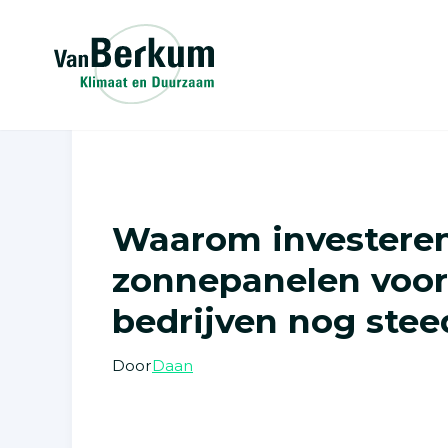
Naar
Home
hoofdinhoud
Home
»
Blog
»
Waarom investeren in zonnep
Waarom investeren
zonnepanelen voor
bedrijven nog stee
Door
Daan