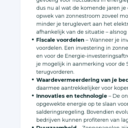
gevoelig voor fluctuaties in energie
dus nu al wat de komende jaren je el
opwek van zonnestroom zoveel moge
minder je teruglevert aan het elekt
afhankelijk van de situatie – alsno
Fiscale voordelen
– Wanneer je in
voordelen. Een investering in zonne
en voor de Energie-investeringsaft
je mogelijk in aanmerking voor de
terugvorderen.
Waardevermeerdering van je bed
daarmee aantrekkelijker voor kopers
Innovaties en technologie
– De on
opgewekte energie op te slaan voor
salderingsregeling. Bovendien evo
bedrijven kunnen profiteren van la