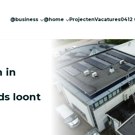
@business
@home
Projecten
Vacatures
0412 
anelen voor bedrijven nog steeds loont
 in
ds loont