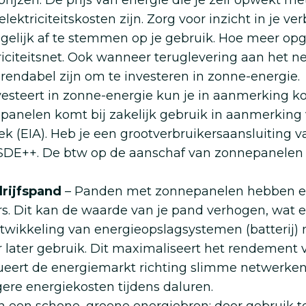
prijzen. De prijs van energie die je zelf opwekt me
ektriciteitskosten zijn. Zorg voor inzicht in je v
lijk af te stemmen op je gebruik. Hoe meer opge
riciteitsnet. Ook wanneer teruglevering aan het ne
g rendabel zijn om te investeren in zonne-energie.
vesteert in zonne-energie kun je in aanmerking ko
panelen komt bij zakelijk gebruik in aanmerking v
rek (EIA). Heb je een grootverbruikersaansluitin
 SDE++. De btw op de aanschaf van zonnepanelen
rijfspand
– Panden met zonnepanelen hebben een
. Dit kan de waarde van je pand verhogen, wat ee
twikkeling van energieopslagsystemen (batterij)
 later gebruik. Dit maximaliseert het rendement
lueert de energiemarkt richting slimme netwerke
gere energiekosten tijdens daluren.